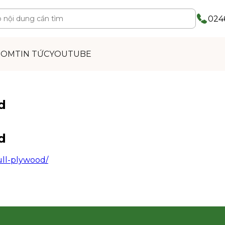
0246
OOM
TIN TỨC
YOUTUBE
d
d
ll-plywood/