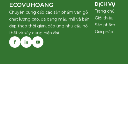
ECOVUHOANG
DỊCH VỤ
Trang chủ
Chuyên cung cấp các sản phẩm ván gỗ
Giới thiệu
chất lượng cao, đa dạng mẫu mã và bền
Sản phẩm
đẹp theo thời gian, đáp ứng nhu cầu nội
Giải pháp
thất và xây dựng hiện đại.