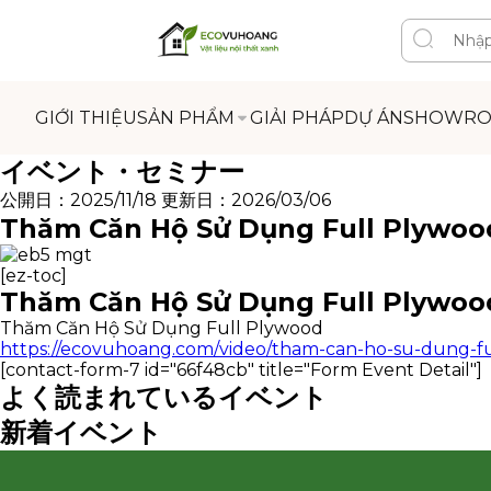
GIỚI THIỆU
SẢN PHẨM
GIẢI PHÁP
DỰ ÁN
SHOWR
イベント・セミナー
公開日：2025/11/18
更新日：2026/03/06
Thăm Căn Hộ Sử Dụng Full Plywoo
[ez-toc]
Thăm Căn Hộ Sử Dụng Full Plywoo
Thăm Căn Hộ Sử Dụng Full Plywood
https://ecovuhoang.com/video/tham-can-ho-su-dung-fu
[contact-form-7 id="66f48cb" title="Form Event Detail"]
よく読まれているイベント
新着イベント