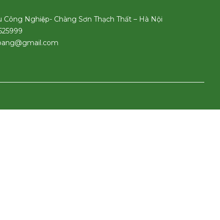
u Công Nghiệp- Chàng Sơn Thạch Thất – Hà Nội
6525999
hoang@gmail.com