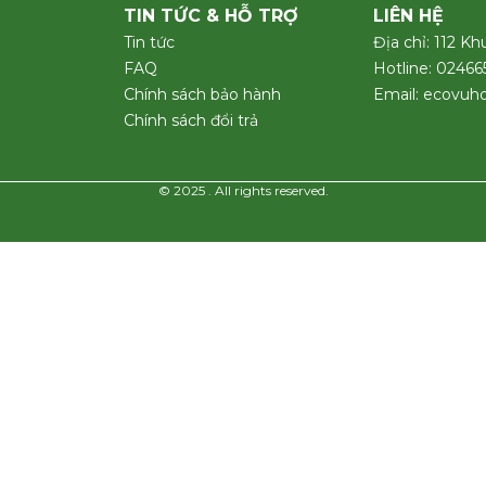
TIN TỨC & HỖ TRỢ
LIÊN HỆ
Tin tức
Địa chỉ: 112 Kh
FAQ
Hotline: 0246
Chính sách bảo hành
Email: ecovu
Chính sách đổi trả
© 2025 . All rights reserved.