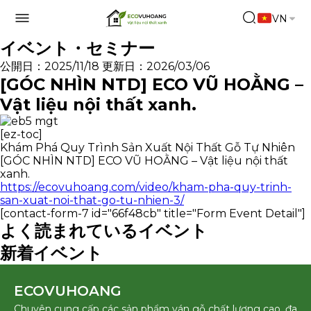
VN
イベント・セミナー
公開日：2025/11/18
更新日：2026/03/06
[GÓC NHÌN NTD] ECO VŨ HOẰNG –
Vật liệu nội thất xanh.
[ez-toc]
Khám Phá Quy Trình Sản Xuất Nội Thất Gỗ Tự Nhiên
[GÓC NHÌN NTD] ECO VŨ HOẰNG – Vật liệu nội thất
xanh.
https://ecovuhoang.com/video/kham-pha-quy-trinh-
san-xuat-noi-that-go-tu-nhien-3/
[contact-form-7 id="66f48cb" title="Form Event Detail"]
よく読まれているイベント
新着イベント
ECOVUHOANG
Chuyên cung cấp các sản phẩm ván gỗ chất lượng cao, đa