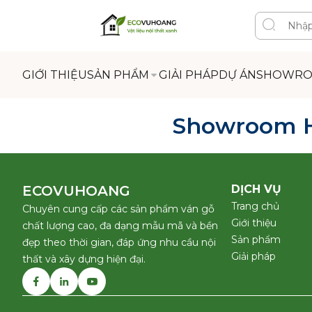
GIỚI THIỆU
SẢN PHẨM
GIẢI PHÁP
DỰ ÁN
SHOWR
Showroom 
ECOVUHOANG
DỊCH VỤ
Trang chủ
Chuyên cung cấp các sản phẩm ván gỗ
Giới thiệu
chất lượng cao, đa dạng mẫu mã và bền
Sản phẩm
đẹp theo thời gian, đáp ứng nhu cầu nội
Giải pháp
thất và xây dựng hiện đại.