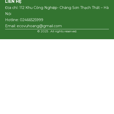
LIÊN HỆ
Địa chỉ: 112 Khu Công Nghiệp- Chàng Sơn Thạch Thất – Hà
Nội
Hotline: 02466525999
Email: ecovuhoang@gmail.com
© 2025 . All rights reserved.