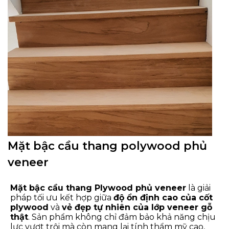
Mặt bậc cầu thang polywood phủ
veneer
Mặt bậc cầu thang Plywood phủ veneer
là giải
pháp tối ưu kết hợp giữa
độ ổn định cao của cốt
plywood
và
vẻ đẹp tự nhiên của lớp veneer gỗ
thật
. Sản phẩm không chỉ đảm bảo khả năng chịu
lực vượt trội mà còn mang lại tính thẩm mỹ cao,