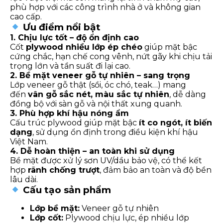
phù hợp với các công trình nhà ở và không gian
cao cấp.
Ưu điểm nổi bật
1. Chịu lực tốt – độ ổn định cao
Cốt
plywood nhiều lớp ép chéo
giúp mặt bậc
cứng chắc, hạn chế cong vênh, nứt gãy khi chịu tải
trọng lớn và tần suất đi lại cao.
2. Bề mặt veneer gỗ tự nhiên – sang trọng
Lớp veneer gỗ thật (sồi, óc chó, teak…) mang
đến
vân gỗ sắc nét, màu sắc tự nhiên
, dễ dàng
đồng bộ với sàn gỗ và nội thất xung quanh.
3. Phù hợp khí hậu nóng ẩm
Cấu trúc plywood giúp mặt bậc
ít co ngót, ít biến
dạng
, sử dụng ổn định trong điều kiện khí hậu
Việt Nam.
4. Dễ hoàn thiện – an toàn khi sử dụng
Bề mặt được xử lý sơn UV/dầu bảo vệ, có thể kết
hợp
rãnh chống trượt
, đảm bảo an toàn và độ bền
lâu dài.
Cấu tạo sản phẩm
Lớp bề mặt:
Veneer gỗ tự nhiên
Lớp cốt:
Plywood chịu lực, ép nhiều lớp