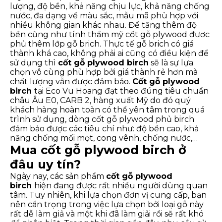
lượng, độ bền, khả năng chịu lực, khả năng chống
nước, đa dạng về màu sắc, mẫu mã phù hợp với
nhiều không gian khác nhau. Để tăng thêm độ
bền cũng như tính thẩm mỹ cốt gỗ plywood đươc
phủ thêm lớp gỗ brich. Thực tế gỗ brich có giá
thành khá cao, không phải ai cũng có điều kiện để
sử dụng thì
cốt gỗ plywood birch
sẽ là sự lựa
chọn vô cùng phù hợp bởi giá thành rẻ hơn mà
chất lượng vẫn được đảm bảo.
Cốt gỗ plywood
birch
tại Eco Vu Hoang đạt theo đúng tiêu chuẩn
châu Âu E0, CARB 2, hàng xuất Mỹ do đó quý
khách hàng hoàn toàn có thể yên tâm trong quá
trình sử dụng, dòng cốt gỗ plywood phủ birch
đảm bảo được các tiêu chí như: độ bền cao, khả
năng chống mối mọt, cong vênh, chống nước,…
Mua cốt gỗ plywood birch ở
đâu uy tín?
Ngày nay, các sản phẩm
cốt gỗ plywood
birch
hiện đang được rất nhiều người dùng quan
tâm. Tuy nhiên, khi lựa chọn đơn vị cung cấp, bạn
nên cẩn trọng trong việc lựa chọn bởi loại gỗ này
rất dễ làm giả và một khi đã làm giải rồi sẽ rất khó