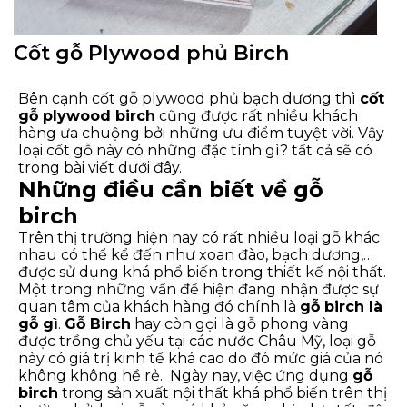
Cốt gỗ Plywood phủ Birch
Bên cạnh cốt gỗ plywood phủ bạch dương thì
cốt
gỗ plywood birch
cũng được rất nhiều khách
hàng ưa chuộng bởi những ưu điểm tuyệt vời. Vậy
loại cốt gỗ này có những đặc tính gì? tất cả sẽ có
trong bài viết dưới đây.
Những điều cần biết về gỗ
birch
Trên thị trường hiện nay có rất nhiều loại gỗ khác
nhau có thể kể đến như xoan đào, bạch dương,…
được sử dụng khá phổ biến trong thiết kế nội thất.
Một trong những vấn đề hiện đang nhận được sự
quan tâm của khách hàng đó chính là
gỗ birch là
gỗ gì
.
Gỗ Birch
hay còn gọi là gỗ phong vàng
được trồng chủ yếu tại các nước Châu Mỹ, loại gỗ
này có giá trị kinh tế khá cao do đó mức giá của nó
không không hề rẻ.
Ngày nay, việc ứng dụng
gỗ
birch
trong sản xuất nội thất khá phổ biến trên thị