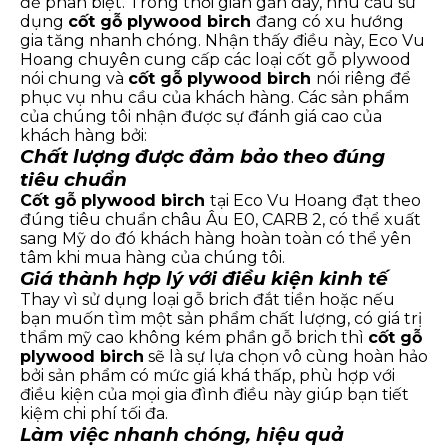
để phân biệt. Trong thời gian gần đây, nhu cầu sử
dụng
cốt gỗ plywood birch
đang có xu hướng
gia tăng nhanh chóng. Nhận thấy điều này, Eco Vu
Hoang chuyên cung cấp các loại cốt gỗ plywood
nói chung và
cốt gỗ plywood birch
nói riêng để
phục vụ nhu cầu của khách hàng. Các sản phẩm
của chúng tôi nhận được sự đánh giá cao của
khách hàng bởi:
Chất lượng được đảm bảo theo đúng
tiêu chuẩn
Cốt gỗ plywood birch
tại Eco Vu Hoang đạt theo
đúng tiêu chuẩn châu Âu E0, CARB 2, có thể xuất
sang Mỹ do đó khách hàng hoàn toàn có thể yên
tâm khi mua hàng của chúng tôi.
Giá thành hợp lý với điều kiện kinh tế
Thay vì sử dụng loại gỗ brich đắt tiền hoặc nếu
bạn muốn tìm một sản phẩm chất lượng, có giá trị
thẩm mỹ cao không kém phần gỗ brich thì
cốt gỗ
plywood birch
sẽ là sự lựa chọn vô cùng hoàn hảo
bởi sản phẩm có mức giá khá thấp, phù hợp với
điều kiện của mọi gia đình điều này giúp bạn tiết
kiệm chi phí tối đa.
Làm việc nhanh chóng, hiệu quả