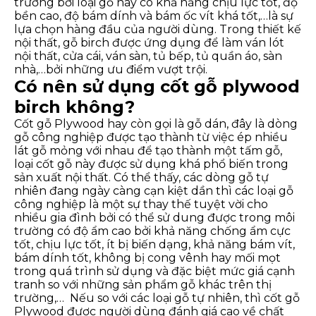
trường bởi loại gỗ này có khả năng chịu lực tốt, độ
bền cao, độ bám dính và bám ốc vít khá tốt,…là sự
lựa chọn hàng đầu của người dùng. Trong thiết kế
nội thất, gỗ birch được ứng dụng để làm ván lót
nội thất, cửa cái, ván sàn, tủ bếp, tủ quần áo, sàn
nhà,…bởi những ưu điểm vượt trội.
Có nên sử dụng cốt gỗ plywood
birch không?
Cốt gỗ Plywood hay còn gọi là gỗ dán, đây là dòng
gỗ công nghiệp được tạo thành từ việc ép nhiều
lát gỗ mỏng với nhau để tạo thành một tấm gỗ,
loại cốt gỗ này được sử dụng khá phổ biến trong
sản xuất nội thất. Có thể thấy, các dòng gỗ tự
nhiên đang ngày càng cạn kiệt dần thì các loại gỗ
công nghiệp là một sự thay thế tuyệt vời cho
nhiều gia đình bởi có thể sử dung được trong môi
trường có độ ẩm cao bởi khả năng chống ẩm cực
tốt, chịu lực tốt, ít bị biến dạng, khả năng bám vít,
bám dính tốt, không bị cong vênh hay mối mọt
trong quá trình sử dụng và đặc biệt mức giá cạnh
tranh so với những sản phẩm gỗ khác trên thị
trường,…
Nếu so với các loại gỗ tự nhiên, thì cốt gỗ
Plywood được người dùng đánh giá cao về chất